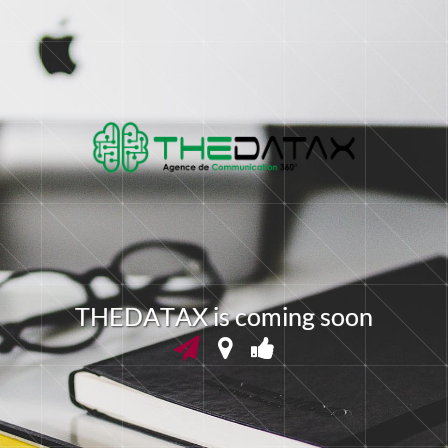
T
H
E
D
A
T
A
X
i
s
c
o
m
i
n
g
s
o
o
n