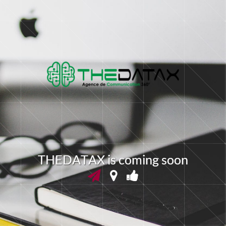
T
H
E
D
A
T
A
X
i
s
c
o
m
i
n
g
s
o
o
n