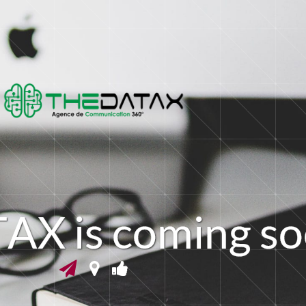
T
A
X
i
s
c
o
m
i
n
g
s
o