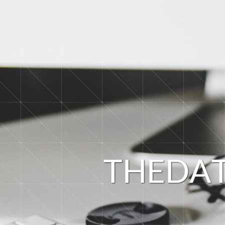
T
H
E
D
A