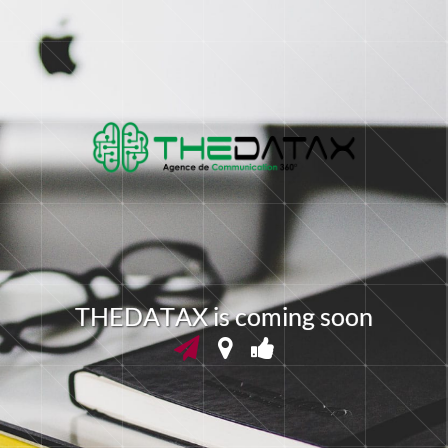
T
H
E
D
A
T
A
X
i
s
c
o
m
i
n
g
s
o
o
n